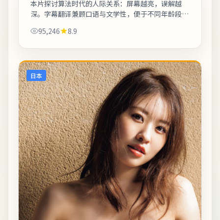
本片探讨算法时代的人际关系：屏幕越亮，误解越
深。字幕翻译兼顾口语与文学性，便于不同年龄段观
众理解。适合晚间完整观看，配合大屏与环绕声更能
95,246
8.9
体会声音细节。《沉默航线——广岛湾记事》...
日本