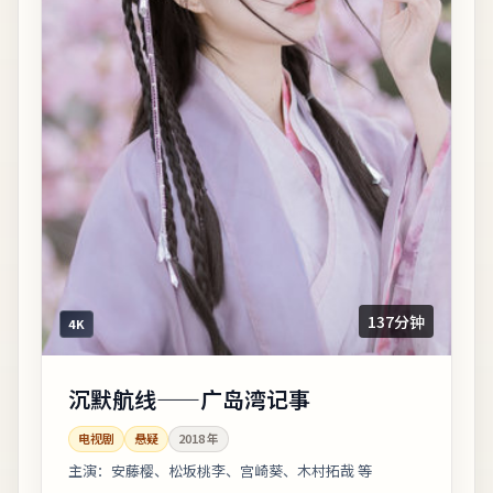
137分钟
4K
沉默航线——广岛湾记事
电视剧
悬疑
2018
年
主演：
安藤樱、松坂桃李、宫崎葵、木村拓哉 等