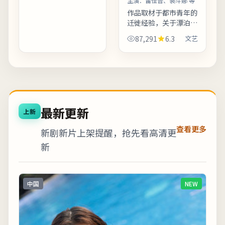
围。适合喜欢细腻叙事
主演：
雷佳音、裴斗娜 等
与现实质感的观众；若
作品取材于都市青年的
追求纯爽片...
迁徙经验，关于漂泊、
归属与自我和解。主演
87,291
6.3
文艺
阵容在对手戏中火花充
分，尤其几场夜戏台词
密度高、信息量大。欢
迎在观影记录里写下你
的解...
最新更新
上新
查看更多
新剧新片上架提醒，抢先看高清更
新
中国
NEW