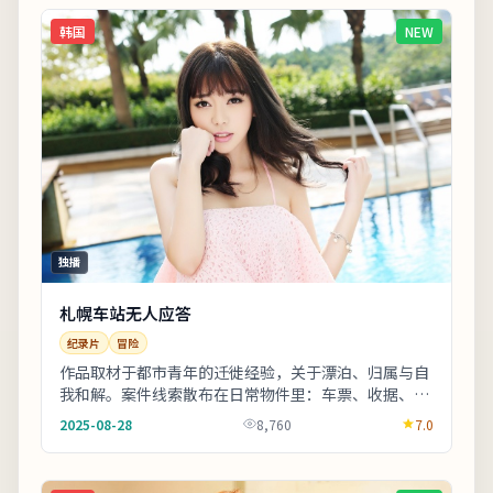
韩国
NEW
独播
札幌车站无人应答
纪录片
冒险
作品取材于都市青年的迁徙经验，关于漂泊、归属与自
我和解。案件线索散布在日常物件里：车票、收据、旧
照片皆可能成为钥匙。若你对东亚都市题材感兴趣，
2025-08-28
8,760
7.0
本...