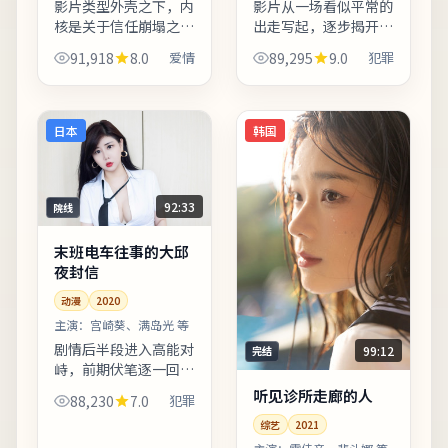
影片类型外壳之下，内
影片从一场看似平常的
核是关于信任崩塌之后
出走写起，逐步揭开人
如何重建日常秩序。亲
物之间的隐秘牵绊。结
91,918
8.0
爱情
89,295
9.0
犯罪
情线处理含蓄，几场餐
局留白开放式处理，适
桌戏胜过千言万语。欢
合观影后在社交平台延
迎在观影记录里写下你
伸讨论。上线之后口碑
的解读：同一故事，允
分化属正常现象，建议
日本
韩国
许多...
亲自...
92:33
院线
末班电车往事的大邱
夜封信
动漫
2020
主演：
宫崎葵、满岛光 等
剧情后半段进入高能对
99:12
完结
峙，前期伏笔逐一回
收，观感紧凑。影片引
听见诊所走廊的人
88,230
7.0
犯罪
用多处民俗与节庆意
综艺
2021
象，增强地域文化氛