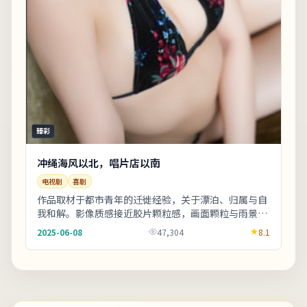
臻彩
冲绳海风以北，唱片店以南
电视剧
喜剧
作品取材于都市青年的迁徙经验，关于漂泊、归属与自
我和解。影像质感接近胶片颗粒感，画面颗粒与雨景结
合氛围出众。上线之后口碑分化属正常现象，建议亲
2025-06-08
47,304
8.1
自...