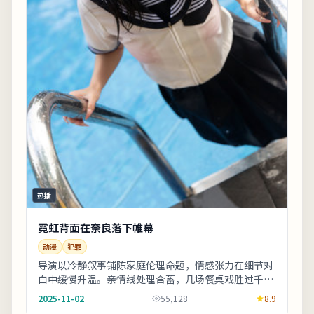
热播
霓虹背面在奈良落下帷幕
动漫
犯罪
导演以冷静叙事铺陈家庭伦理命题，情感张力在细节对
白中缓慢升温。亲情线处理含蓄，几场餐桌戏胜过千言
万语。整体来看，这是一部类型元素清晰、人物动机
2025-11-02
55,128
8.9
可...