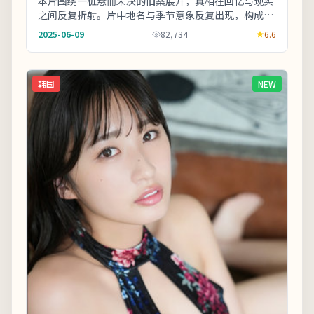
本片围绕一桩悬而未决的旧案展开，真相在回忆与现实
之间反复折射。片中地名与季节意象反复出现，构成理
解人物动机的重要线索。友情提示：部分镜头闪烁较
2025-06-09
82,734
6.6
快...
韩国
NEW