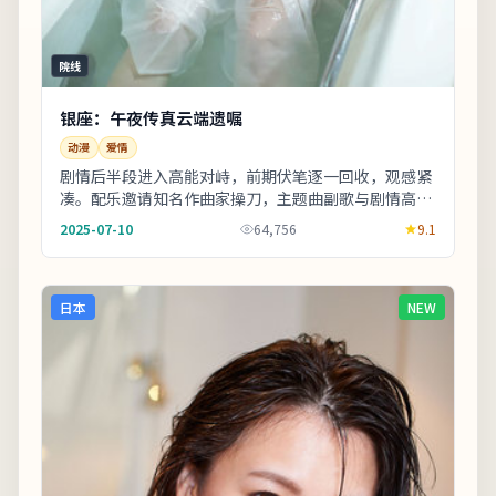
院线
银座：午夜传真云端遗嘱
动漫
爱情
剧情后半段进入高能对峙，前期伏笔逐一回收，观感紧
凑。配乐邀请知名作曲家操刀，主题曲副歌与剧情高潮
同步上扬。友情提示：部分镜头闪烁较快，光敏人群
2025-07-10
64,756
9.1
请...
日本
NEW