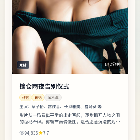
172分钟
完结
镰仓雨夜告别仪式
综艺
传记
2023
年
主演：
章子怡、雷佳音、长泽雅美、宫崎葵 等
影片从一场看似平常的出走写起，逐步揭开人物之间
的隐秘牵绊。剪辑节奏偏慢性，适合愿意沉浸的观
众；若偏好快节奏可酌情快进前半。整体来看，这是
94,835
7.7
一部类型元素清晰、人物动机可信的作品，值...