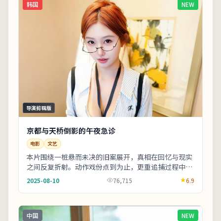
韩国
NEW
导演剪辑版
京都与天桥倒影的午夜急诊
电影
文艺
本片围绕一桩悬而未决的旧案展开，真相在回忆与现实
之间反复折射。动作戏份点到为止，更重追捕过程中的
心理博弈。欢迎在观影记录里写下你的解读：同一故
2025-08-10
76,715
6.9
事...
中国
NEW