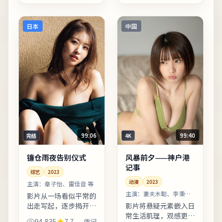
在观影记录里写下你的
同年龄段观众理解。适
解读：同一故事，允许
合晚间完整观看，配合
多种...
大屏与环绕声更能体会
日本
中国
声音...
99:06
99:40
完结
4K
镰仓雨夜告别仪式
风暴前夕——神户港
记事
综艺
2023
动漫
2023
主演：
章子怡、雷佳音 等
主演：
妻夫木聪、李秉宪
影片从一场看似平常的
等
出走写起，逐步揭开人
影片将悬疑元素嵌入日
物之间的隐秘牵绊。剪
常生活肌理，观感更接
94,835
7.7
传记