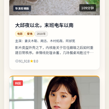
109分钟
导演剪辑版
大邱夜以北，末班电车以南
电影
爱情
2018
年
主演：
妻夫木聪、周迅、木村拓哉、阿部宽
影片类型外壳之下，内核是关于信任崩塌之后如何重
建日常秩序。亲情线处理含蓄，几场餐桌戏胜过千言
万语。欢迎在观影记录里写下你的解读：同一故事，
91,918
8.0
允许多种答案。《大邱夜以北，末班电车以...
韩国