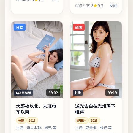
辑节奏偏慢性，适合愿
近「都市寓言」。配乐
93,392
9.2
家庭
意沉浸的观众；若偏好
以低频弦乐打底，高潮
快节奏可酌情快进前
段落改用钢琴独奏，情
半。整体来看，这是一
绪克制而有后劲。剧情
部类型...
信息与人物关系可在二
日本
韩国
刷时...
99:02
99:19
导演剪辑版
杜比
大邱夜以北，末班电
逆光告白在光州落下
车以南
帷幕
电影
2018
纪录片
2025
主演：
妻夫木聪、周迅 等
主演：
薛景求、张译 等