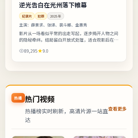
逆光告白在光州落下帷幕
纪录片
犯罪
2025
年
主演：
薛景求、张译、裴斗娜、金惠秀
影片从一场看似平常的出走写起，逐步揭开人物之间
的隐秘牵绊。结局留白开放式处理，适合观影后在社
交平台延伸讨论。上线之后口碑分化属正常现象，建
89,295
9.0
议亲自观看并形成独立判断。《逆光告白在...
热门视频
热播
查看更多
热播榜实时刷新，高清片源一站直
达