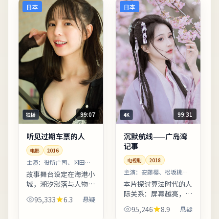
日本
日本
99:07
99:31
独播
4K
听见过期车票的人
沉默航线——广岛湾
记事
电影
2016
电视剧
2018
主演：
役所广司、冈田准
一 等
主演：
安藤樱、松坂桃李
故事舞台设定在海港小
等
城，潮汐涨落与人物命
本片探讨算法时代的人
运形成隐性呼应。亲情
际关系：屏幕越亮，误
95,333
6.3
悬疑
线处理含蓄，几场餐桌
解越深。字幕翻译兼顾
95,246
8.9
悬疑
戏胜过千言万语。欢迎
口语与文学性，便于不