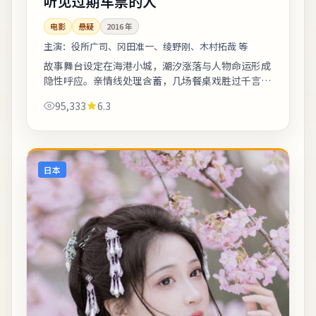
听见过期车票的人
电影
悬疑
2016
年
主演：
役所广司、冈田准一、绫野刚、木村拓哉 等
故事舞台设定在海港小城，潮汐涨落与人物命运形成
隐性呼应。亲情线处理含蓄，几场餐桌戏胜过千言万
语。欢迎在观影记录里写下你的解读：同一故事，允
95,333
6.3
许多种答案。《听见过期车票的人》是一部...
日本