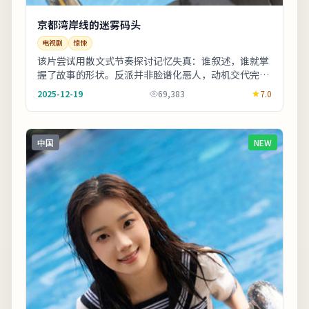
京都湾岸线的迷雾码头
电视剧
惊悚
该片尝试用散文式节奏探讨记忆失真：谁叙述，谁就掌
握了故事的形状。反派并非脸谱化恶人，动机交代完
整，使冲突更具现实刺痛感。适合晚间完整观看，配合
2025-12-19
69,383
7.0
大...
中国
NEW