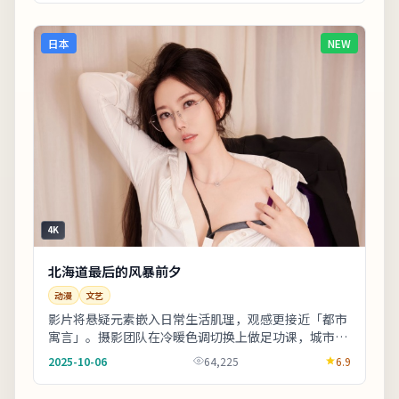
日本
NEW
4K
北海道最后的风暴前夕
动漫
文艺
影片将悬疑元素嵌入日常生活肌理，观感更接近「都市
寓言」。摄影团队在冷暖色调切换上做足功课，城市霓
虹与陋巷昏灯对比鲜明。友情提示：部分镜头闪烁较
2025-10-06
64,225
6.9
快...