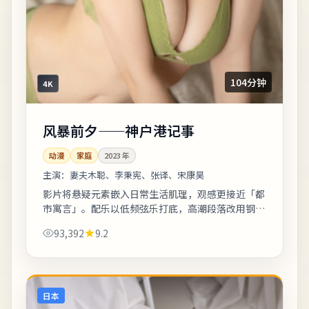
104分钟
4K
风暴前夕——神户港记事
动漫
家庭
2023
年
主演：
妻夫木聪、李秉宪、张译、宋康昊
影片将悬疑元素嵌入日常生活肌理，观感更接近「都
市寓言」。配乐以低频弦乐打底，高潮段落改用钢琴
独奏，情绪克制而有后劲。剧情信息与人物关系可在
93,392
9.2
二刷时解锁更多前后呼应。《风暴前夕——...
日本